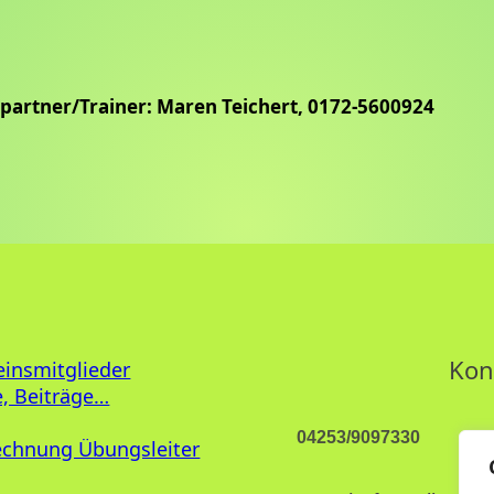
partner/Trainer: Maren Teichert, 0172-5600924
Kon
einsmitglieder
, Beiträge…
04253/9097330
echnung Übungsleiter