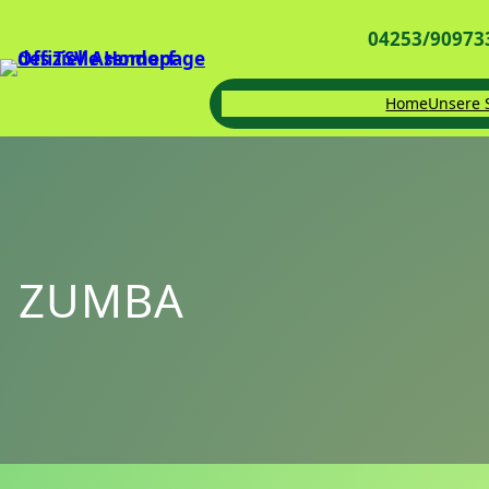
04253/90973
Home
Unsere 
ZUMBA