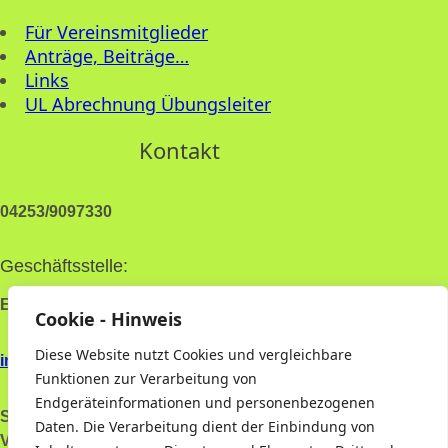
Für Vereinsmitglieder
Anträge, Beiträge…
Links
UL Abrechnung Übungsleiter
Kontakt
04253/9097330
Geschäftsstelle:
Essener Str. 16, 27330 Asendorf
Cookie - Hinweis
Diese Website nutzt Cookies und vergleichbare
info@tsvasendorf.de
Funktionen zur Verarbeitung von
Endgeräteinformationen und personenbezogenen
Sportanlagen
Brüner Weg 5, 27330 Asendorf
Daten. Die Verarbeitung dient der Einbindung von
Vereinsheim
(Achtung! Keine Postanschrift!!!)